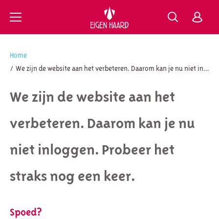
https://www.eigenhaard.nl
Ga naar Hoofd
Home
We zijn de website aan het verbeteren. Daarom kan je nu niet inloggen. Probeer het straks nog een keer.
Naar hoofdinhoud
Naar hoofdnavigatiemenu
Naar zoeken
We zijn de website aan het
verbeteren. Daarom kan je nu
niet inloggen. Probeer het
straks nog een keer.
Spoed?