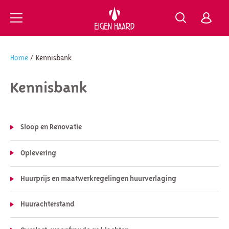
https://www.eigenhaard.nl
Ga naar Hoofd
Home
Kennisbank
Naar hoofdinhoud
Naar hoofdnavigatiemenu
Naar zoeken
Kennisbank
Sloop en Renovatie
Oplevering
Huurprijs en maatwerkregelingen huurverlaging
Huurachterstand