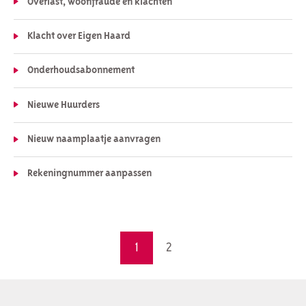
Overlast, woonfraude en klachten
Klacht over Eigen Haard
Onderhoudsabonnement
Nieuwe Huurders
Nieuw naamplaatje aanvragen
Rekeningnummer aanpassen
Selecteer een pagina
1
2