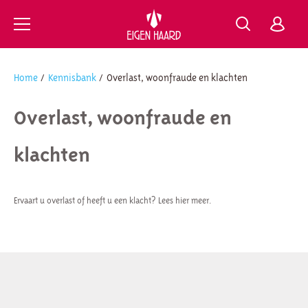
https://www.eigenhaard.nl
Ga naar Hoofd
Home
Kennisbank
Overlast, woonfraude en klachten
Naar hoofdinhoud
Naar hoofdnavigatiemenu
Naar zoeken
Overlast, woonfraude en
klachten
Ervaart u overlast of heeft u een klacht? Lees hier meer.